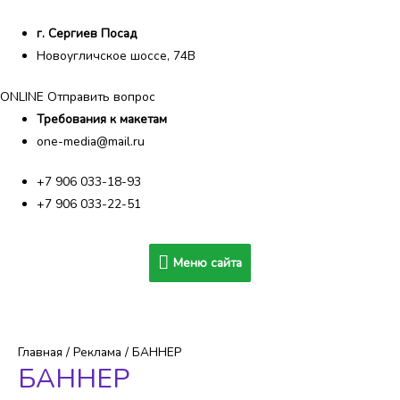
г. Сергиев Посад
Новоугличское шоссе, 74В
ONLINE Отправить вопрос
Требования к макетам
one-media@mail.ru
+7 906 033-18-93
+7 906 033-22-51
Меню
Меню сайта
сайта
Главная
/
Реклама
/ БАННЕР
БАННЕР